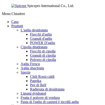
Spicepro International Co., Ltd.
Menu
Chiudere
Casa
Prudutti
L'agliu desidratatu
Fiocchi d'agliu
Granuli d'agliu
POWER D'agliu
Cipolla disidratata
Fiocchi di cipolla
Granuli di cipolla
Polvero di cipolla
Agliu Frescu
Agliu sbuchjatu
Spezie
Chili Rossi caldi
Paprika
Pee di Bell
Radierata di desidratata
Ligumi dyidrated
Frutta è polvere di verdura
Pasta di l'agliu di canned è incollà agliu