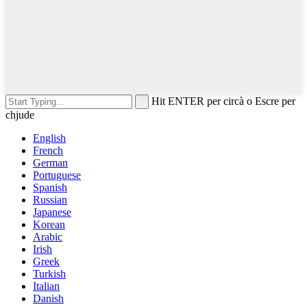
Hit ENTER per circà o Escre per
chjude
English
French
German
Portuguese
Spanish
Russian
Japanese
Korean
Arabic
Irish
Greek
Turkish
Italian
Danish