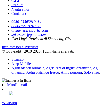
Casa
Prudutti
Nantu à noi
Cuntatta ci
0086-13563910414
0086-15919243023
anna@spicesgarlic.com
spices086@gmail.com
Cità ​​Linyi, Provincia di Shandong, Cina
Inchiesta per a Pricelista
© Copyright - 2010-2023: Tutti i diritti riservati.
Sitemap
Amp Mobile
Agliu biancu nurmale
,
Agriturzzi di Inglici organiche
,
Agliu
organicu
,
Agliu organicu frescu
,
Agliu purpura
,
Solo agliu
,
Mandà email
Whatsapp