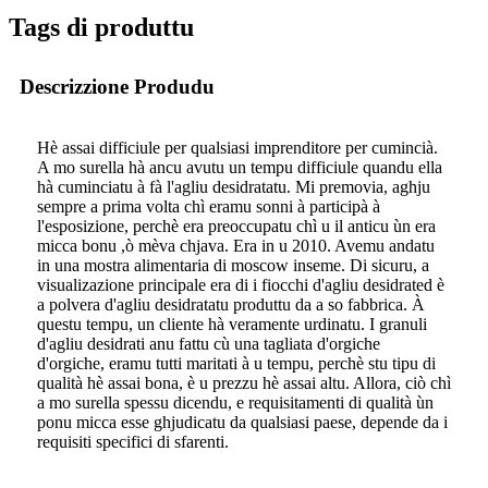
Tags di produttu
Descrizzione Produdu
Hè assai difficiule per qualsiasi imprenditore per cumincià.
A mo surella hà ancu avutu un tempu difficiule quandu ella
hà cuminciatu à fà l'agliu desidratatu. Mi premovia, aghju
sempre a prima volta chì eramu sonni à participà à
l'esposizione, perchè era preoccupatu chì u il anticu ùn era
micca bonu ,ò mèva chjava. Era in u 2010. Avemu andatu
in una mostra alimentaria di moscow inseme. Di sicuru, a
visualizazione principale era di i fiocchi d'agliu desidrated è
a polvera d'agliu desidratatu produttu da a so fabbrica. À
questu tempu, un cliente hà veramente urdinatu. I granuli
d'agliu desidrati anu fattu cù una tagliata d'orgiche
d'orgiche, eramu tutti maritati à u tempu, perchè stu tipu di
qualità hè assai bona, è u prezzu hè assai altu. Allora, ciò chì
a mo surella spessu dicendu, e requisitamenti di qualità ùn
ponu micca esse ghjudicatu da qualsiasi paese, depende da i
requisiti specifici di sfarenti.