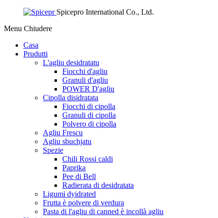
Spicepro International Co., Ltd.
Menu
Chiudere
Casa
Prudutti
L'agliu desidratatu
Fiocchi d'agliu
Granuli d'agliu
POWER D'agliu
Cipolla disidratata
Fiocchi di cipolla
Granuli di cipolla
Polvero di cipolla
Agliu Frescu
Agliu sbuchjatu
Spezie
Chili Rossi caldi
Paprika
Pee di Bell
Radierata di desidratata
Ligumi dyidrated
Frutta è polvere di verdura
Pasta di l'agliu di canned è incollà agliu