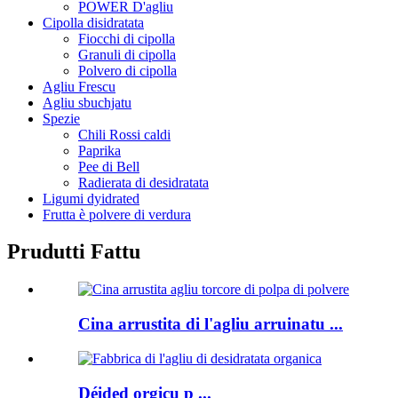
POWER D'agliu
Cipolla disidratata
Fiocchi di cipolla
Granuli di cipolla
Polvero di cipolla
Agliu Frescu
Agliu sbuchjatu
Spezie
Chili Rossi caldi
Paprika
Pee di Bell
Radierata di desidratata
Ligumi dyidrated
Frutta è polvere di verdura
Prudutti Fattu
Cina arrustita di l'agliu arruinatu ...
Déided orgicu p ...